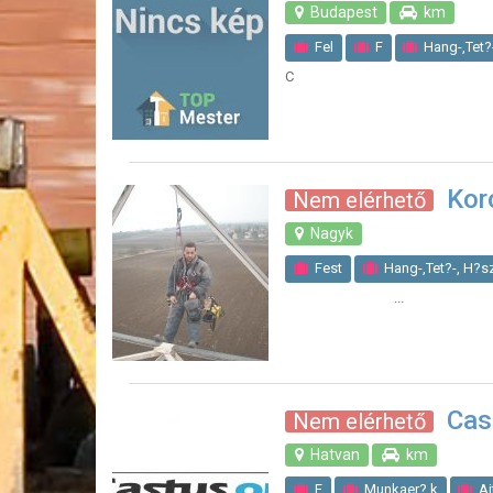
Budapest
km
Fel
F
Hang-,Tet?-
C
Meleg burkol
Szobafe
Kor
Nem elérhető
Nagyk
Fest
Hang-,Tet?-, H?sz
...
Cas
Nem elérhető
Hatvan
km
F
Munkaer? k
Aj