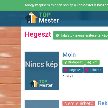
Ahogy majdnem minden honlap a TopMester is használ c
Hegeszt
Találatok megjelenítése térkép
Moln
Budapest
km
Hegeszt
Lakatos
Amit a f
Rek
Nem elérhető