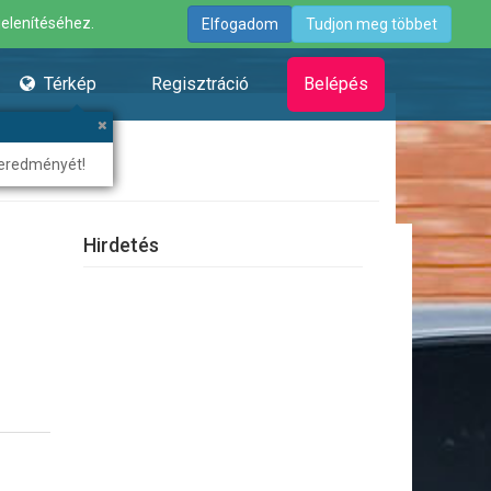
jelenítéséhez.
Elfogadom
Tudjon meg többet
Térkép
Regisztráció
Belépés
 eredményét!
Hirdetés