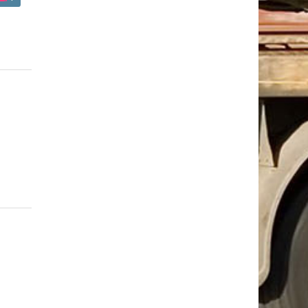
lagf
K