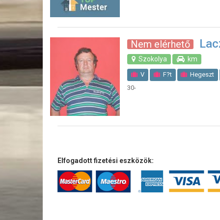
Lac
Nem elérhető
Szokolya
km
V
F?t
Hegeszt
30-
Elfogadott fizetési eszközök: