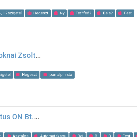
, H?szigetel
Hegeszt
Ny
Tet?fed?
Bels?
Fest
st?
K
Teherfuvaroz
oknai Zsolt
igetel
Hegeszt
Ipari alpinista
tus ON Bt.
t
Asztalos
Automatakapu
Bej
B
B
Fest