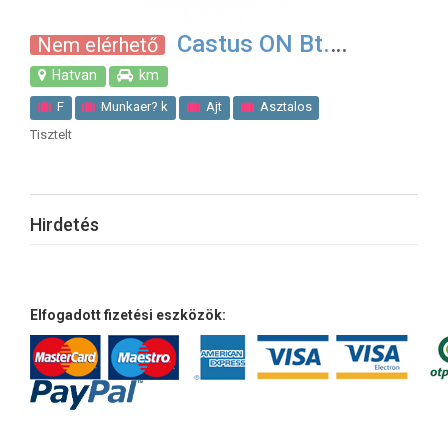
Castus ON Bt.
Nem elérhető
Hatvan
km
F
Munkaer? k
Ajt
Asztalos
Tisztelt
Automatakapu
Bej
B
B
Fest
F
Gar
Gyenge
G
G
Hideg Burkol
Kl
Kl
Meleg burkol
Napelem
Napkollektor
Napkollektor szerel?
Parkett
Hirdetés
Red?nyjav
Riaszt
Riaszt
Szalagf
Szalagf
Szobafest?
Takar
Tap
T
Villanyszerel?
V
V
Z
K
Fel
Elfogadott fizetési eszközök:
F
F?t
Gener
Gipszkarton szerel
Hang-,Tet?-, H?szigetel
Hegeszt
K?m?ves
Lakatos
Ny
Tet?fed?
T