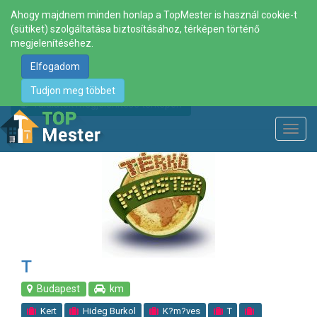
Ahogy majdnem minden honlap a TopMester is használ cookie-t
(sütiket) szolgáltatása biztosításához, térképen történő
megjelenítéséhez.
Elfogadom
Tudjon meg többet
Találatok megjelenítése térképen
Toggl
navig
T
Budapest
km
Kert
Hideg Burkol
K?m?ves
T