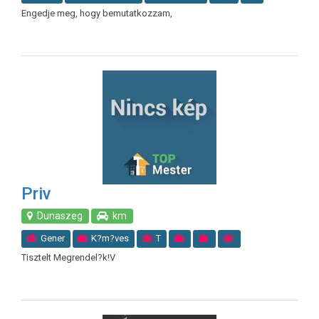
Engedje meg, hogy bemutatkozzam,
Priv
Dunaszeg
km
Gener
K?m?ves
T
Tisztelt Megrendel?k!V