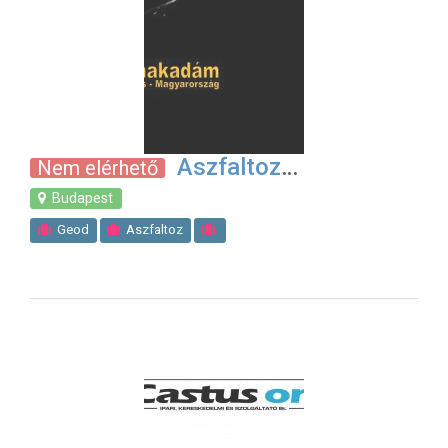
Aszfaltoz
Nem elérhető
Budapest
Geod
Aszfaltoz