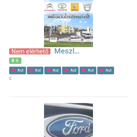
Meszl
Nem elérhető
B
Aut
Aut
Aut
Aut
Aut
Aut
C
Aut
Aut
Aut
Gumiszerel
M?szaki Vizsg
Aut
Aut