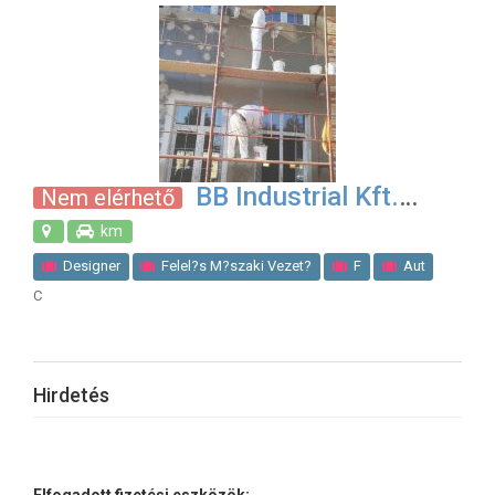
BB Industrial Kft.
Nem elérhető
km
Designer
Felel?s M?szaki Vezet?
F
Aut
C
Bels?
Cellul
Fest
F
Parkett
Szobafest?
B
Fel
F?t
Gener
Gipszkarton szerel
Hang-,Tet?-, H?szigetel
K?m?ves
Lakatos
Ny
Tet?fed?
T
Hirdetés