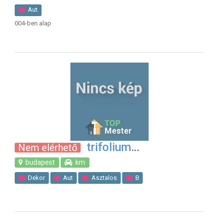
Aut
004-ben alap
trifolium
Nem elérhető
budapest
km
Dekor
Aut
Asztalos
B
Gipszkarton szerel
Hegeszt
Lakatos