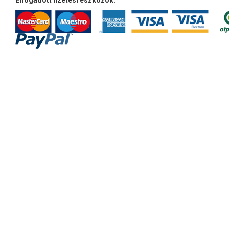
Elfogadott fizetési eszközök: