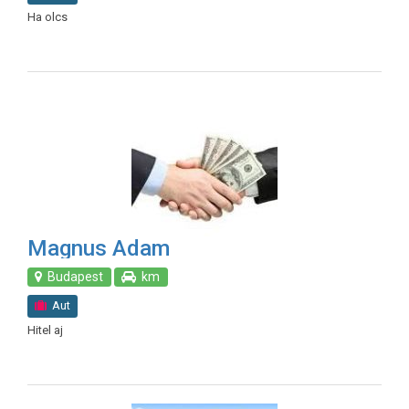
Ha olcs
Magnus Adam
Budapest
km
Aut
Hitel aj