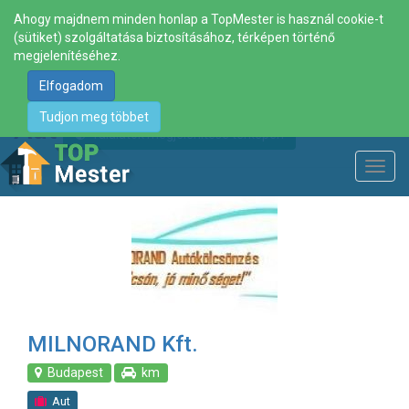
Ahogy majdnem minden honlap a TopMester is használ cookie-t
(sütiket) szolgáltatása biztosításához, térképen történő
megjelenítéséhez.
Elfogadom
Tudjon meg többet
Aut
Találatok megjelenítése térképen
Toggl
navig
MILNORAND Kft.
Budapest
km
Aut