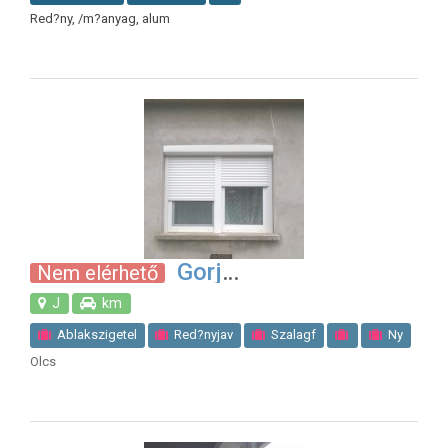
Red?ny, /m?anyag, alum
Gorj
Nem elérhető
J
km
Ablakszigetel
Red?nyjav
Szalagf
Ny
Olcs