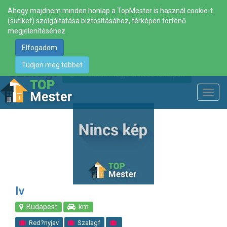
Ahogy majdnem minden honlap a TopMester is használ cookie-t
(sütiket) szolgáltatása biztosításához, térképen történő
megjelenítéséhez.
Elfogadom
Tudjon meg többet
Szalagf
Találatok megjelenítése térképen
Toggl
navig
Iv
Budapest
km
Red?nyjav
Szalagf