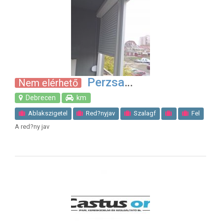
Perzsa
Nem elérhető
Debrecen
km
Ablakszigetel
Red?nyjav
Szalagf
Fel
A red?ny jav