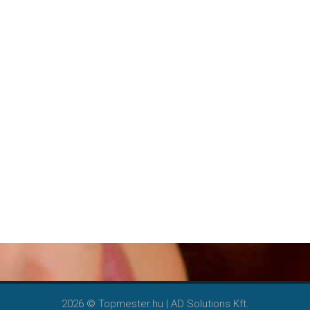
2026 © Topmester.hu | AD Solutions Kft.