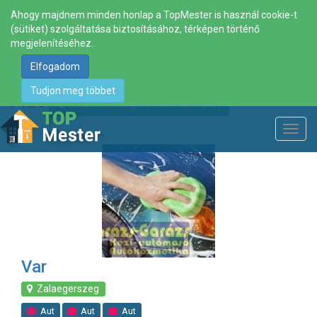
Ahogy majdnem minden honlap a TopMester is használ cookie-t
(sütiket) szolgáltatása biztosításához, térképen történő
megjelenítéséhez.
Elfogadom
Tudjon meg többet
Aut
Találatok megjelenítése térképen
Toggl
navig
Var
Zalaegerszeg
Aut
Aut
Aut