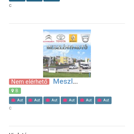
C
Meszl
Nem elérhető
B
Aut
Aut
Aut
Aut
Aut
Aut
C
Aut
Aut
Aut
Gumiszerel
M?szaki Vizsg
Aut
Aut