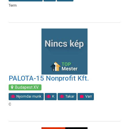
Term
PALOTA-15 Nonprofit Kft.
Budapest XV.
Nyomdai munk
K
Takar
Varr
C