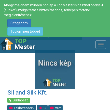
Ahogy majdnem minden honlap a TopMester is használ cookie-t
(sütiket) szolgáltatása biztosításához, térképen történő
megjelenítéséhez.
Elfogadom
Tudjon meg többet
Varr
Találatok megjelenítése térképen
Toggl
navig
Sil and Silk Kft.
Budapest
Lakberendez?
G
Varr