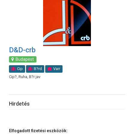
D&D-crb
Budapest
Cip
B?rd
Varr
Cip?, Ruha, B?r jav
Hirdetés
Elfogadott fizetési eszközök: