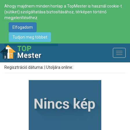
Ahogy majdnem minden honlap a TopMester is használ cookie-t
(sütiket) szolgáltatása biztosításához, térképen történő
megjelenítéséhez.
Elfogadom
Tudjon meg többet
Megjelenítés térképen
Toggl
Rendezv
navig
Regisztráció dátuma: | Utoljára online: